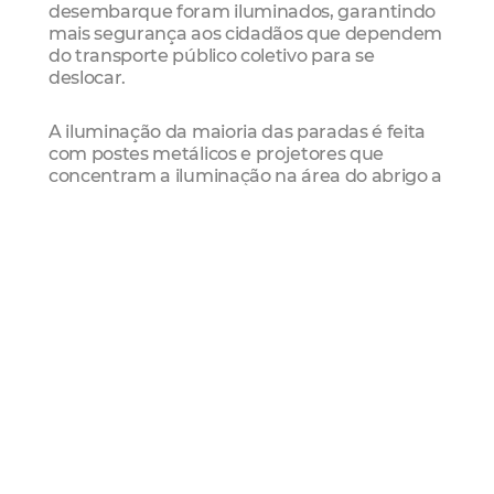
desembarque foram iluminados, garantindo
mais segurança aos cidadãos que dependem
do transporte público coletivo para se
deslocar.
A iluminação da maioria das paradas é feita
com postes metálicos e projetores que
concentram a iluminação na área do abrigo a
fim de não ofuscar os veículos que trafegam
pela via. Nos demais pontos foram instaladas
luminárias de alta eficiência em postes já
existentes.
Aldeota
Amc
Iluminação Pública
Praça Eudoro
Correia
Ser Ii