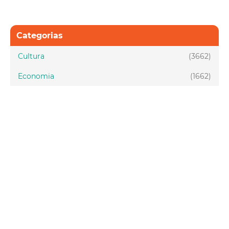
Categorias
Cultura
(3662)
Economia
(1662)
Esporte e Lazer
(1128)
Infraestrutura
(957)
Juventude
(1949)
Meio ambiente
(1437)
Mobilidade
(2877)
Social
(1988)
Tecnologia
(150)