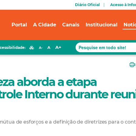
Diário Oficial
Acesso à Inf
Portal
A Cidade
Canais
Institucional
Notí
A+
A
cessibilidade:
A-
leza aborda a etapa
role Interno durante reun
tua de esforços e a definição de diretrizes para o cont