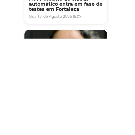
automático entra em fase de
testes em Fortaleza
Quarta, 05 Agosto 2026 16:07
Saúde
Fortaleza terá seis postos de
saúde abertos neste sábado
e domingo (1º e 2/8) para
atendimento à população
Sexta, 31 Julho 2026 16:34