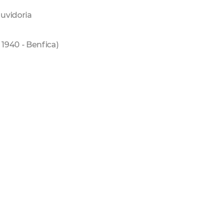
uvidoria
 1940 - Benfica)
 Interno
CGM Fortaleza
Cgm
Fortaleza
Pmf