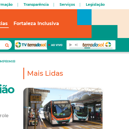
ormação
Transparência
Serviços
Legislação
cias
Fortaleza Inclusiva
IMPRIMIR
Mais Lidas
ião
role