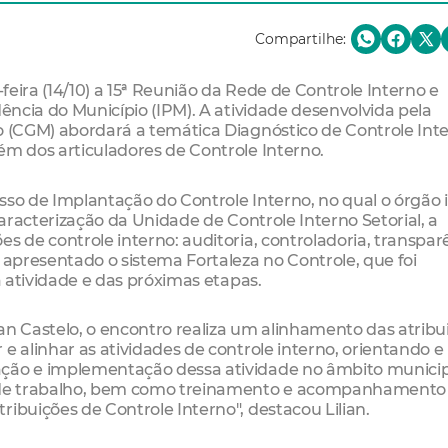
Compartilhe:
-feira (14/10) a 15ª Reunião da Rede de Controle Interno e
dência do Município (IPM). A atividade desenvolvida pela
o (CGM) abordará a temática Diagnóstico de Controle Int
ém dos articuladores de Controle Interno.
sso de Implantação do Controle Interno, no qual o órgão i
caracterização da Unidade de Controle Interno Setorial, a
s de controle interno: auditoria, controladoria, transpar
 apresentado o sistema Fortaleza no Controle, que foi
a atividade e das próximas etapas.
an Castelo, o encontro realiza um alinhamento das atribu
e alinhar as atividades de controle interno, orientando e
ação e implementação dessa atividade no âmbito municip
is de trabalho, bem como treinamento e acompanhamento
ibuições de Controle Interno", destacou Lilian.