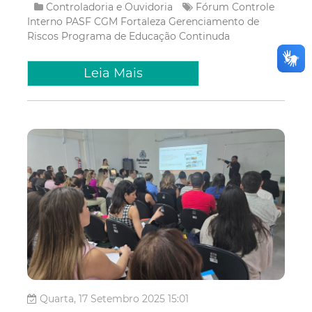
Controladoria e Ouvidoria
Fórum
Controle
Interno
PASF
CGM Fortaleza
Gerenciamento de
Riscos
Programa de Educação Continuda
Leia Mais
Quarta, 17 Setembro 2025 15:01