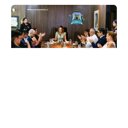
Terça, 16 Setembro 2025 16:36
Prefeitura de Fortaleza
empossa novos auditores
para reforçar o controle e a
eficiência na gestão
pública