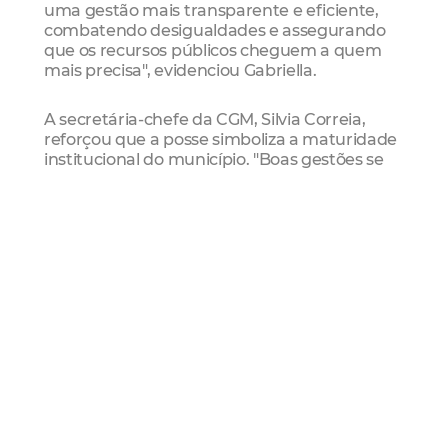
uma gestão mais transparente e eficiente,
combatendo desigualdades e assegurando
que os recursos públicos cheguem a quem
mais precisa", evidenciou Gabriella.
A secretária-chefe da CGM, Silvia Correia,
reforçou que a posse simboliza a maturidade
institucional do município. "Boas gestões se
destacam não apenas por políticas sólidas,
mas por equipes comprometidas. Com esses
profissionais, Fortaleza avança na
estruturação do controle interno, garantindo
mais confiança e efetividade na
administração", ressaltou Silvia.
Fortaleza avança no padrão internacional
de auditoria
A nomeação dos auditores é um passo
importante, pois contempla um dos
requisitos, para que Fortaleza atinja o nível 2