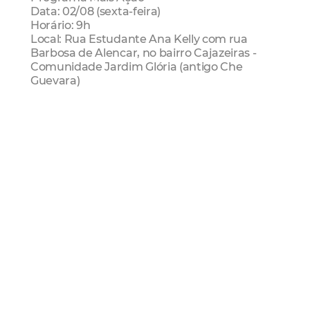
Data: 02/08 (sexta-feira)
Horário: 9h
Local: Rua Estudante Ana Kelly com rua
Barbosa de Alencar, no bairro Cajazeiras -
Comunidade Jardim Glória (antigo Che
Guevara)
Drenagem
Saneamento
Pavimentação
Mais
Ação
Seinf
Obras
Infraestrutura
Ruas de Fortaleza
Che Guevara
Mais Lidas