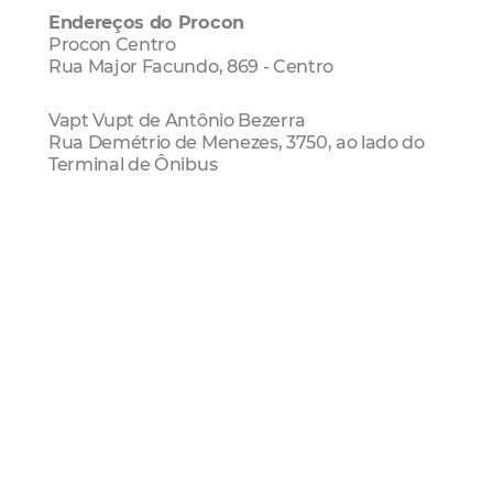
Endereços do Procon
Procon Centro
Rua Major Facundo, 869 - Centro
Vapt Vupt de Antônio Bezerra
Rua Demétrio de Menezes, 3750, ao lado do
Terminal de Ônibus
Vapt Vupt de Messejana
Avenida Jornalista Tomaz Coelho, 602, ao lado
do Terminal de Ônibus
Regional IV
Avenida Doutor Silas Munguba, 3770,
Serrinha
Regional V
Avenida Augusto dos Anjos, 2466 -
Bonsucesso