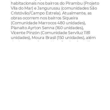
habitacionais nos bairros do Pirambu (Projeto
Vila do Mar) e Jangurussu (comunidades São
Cristóvão/Campo Estrela). Atualmente, as
obras ocorrem nos bairros Siqueira
(Comunidade Marrocos 480 unidades),
Planalto Ayrton Senna (160 unidades),
Vicente Pinzón (Comunidade Serviluz 1181
unidades), Moura Brasil (150 unidades), além
das intervenções no Novo Jardim Castelão,
no bairro Passaré (720 unidades).
melhorias habitacionais
Habitafor
novo jardim
castelão
Mais Lidas