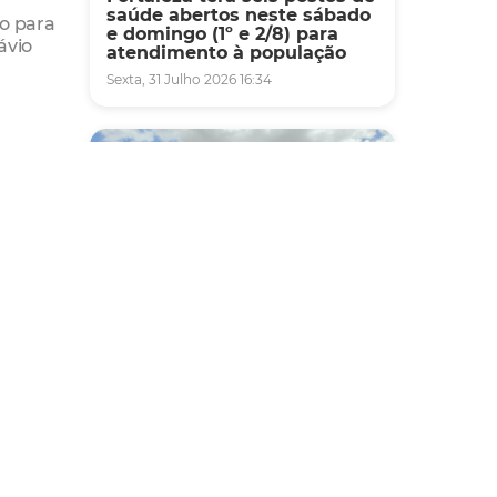
saúde abertos neste sábado
o para
e domingo (1º e 2/8) para
ávio
atendimento à população
Sexta, 31 Julho 2026 16:34
ria na
za.
Mobilidade
Novo modelo de ônibus
automático entra em fase de
testes em Fortaleza
Quarta, 05 Agosto 2026 16:07