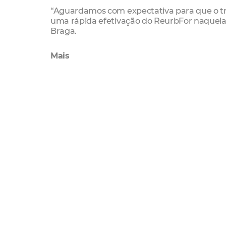
“Aguardamos com expectativa para que o t
uma rápida efetivação do ReurbFor naquela á
Braga.
Mais
As Organizações da Sociedade Civil particip
cidade e são responsáveis por 26% da meta i
Regularização Fundiária
aracapé
Habitafor