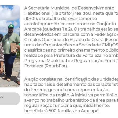
A Secretaria Municipal de Desenvolvimento
Habitacional (Habitafor) realizou, nesta quart
(10/01), o trabalho de levantamento
aerofotogramétrico com drone no Conjunto
Aracapé (quadras 1 e 2). Os trabalhos estão s
desenvolvidos em parceria com a Federação
Círculos Operários do Estado do Ceará (Fecoe
uma das Organizações da Sociedade Civil (O
classificadas no primeiro chamamento públi
realizado pela Prefeitura de Fortaleza no âmb
Programa Municipal de Regularização Fundiá
Fortaleza (ReurbFor).
A ação consiste na identificação das unidade
habitacionais e detalhamento das característ
do terreno, gerando uma representação
topográfica da região. A iniciativa permitirá o
ue
avanço no trabalho urbanístico da área para 
regularização fundiária que, inicialmente,
beneficiará 500 famílias no Aracapé.