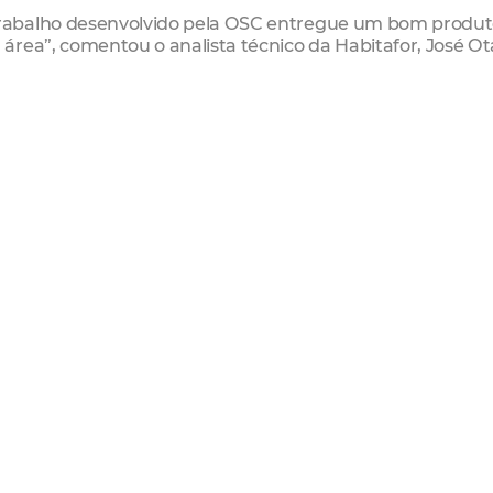
rabalho desenvolvido pela OSC entregue um bom produt
rea”, comentou o analista técnico da Habitafor, José Ot
am pela primeira vez do processo de regularização fundiá
nstitucional de entregar 40 mil papéis da casa em Fortale