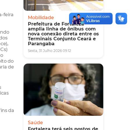
a-feira
Mobilidade
Prefeitura de Fortaleza
amplia linha de ônibus com
endo
nova conexão direta entre os
 dos
Terminais Conjunto Ceará e
ce),
Parangaba
SCs)
Sexta, 31 Julho 2026 09:12
co
ito do
ria de
s
icas
fins da
Saúde
Fortaleza terá seis postos de