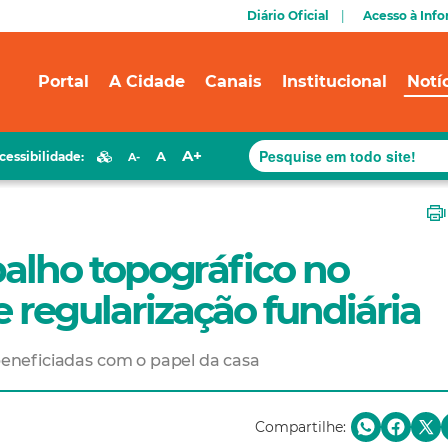
Diário Oficial
Acesso à Inf
Portal
A Cidade
Canais
Institucional
Notí
A+
A
cessibilidade:
A-
abalho topográfico no
e regularização fundiária
 beneficiadas com o papel da casa
Compartilhe: