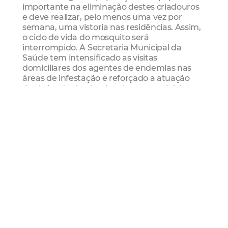
importante na eliminação destes criadouros
e deve realizar, pelo menos uma vez por
semana, uma vistoria nas residências. Assim,
o ciclo de vida do mosquito será
interrompido. A Secretaria Municipal da
Saúde tem intensificado as visitas
domiciliares dos agentes de endemias nas
áreas de infestação e reforçado a atuação
das brigadas institucionais e comunitárias no
combate ao mosquito, entre outras diversas
ações.
Serviço
Operação Quintal Limpo
Data: quinta-feira (14/06)
Hora: 8h
Local: Posto de Saúde Carlos Ribeiro (Rua
Jacinto Matos, 944 – Jacarecanga)
Sms
Quintal Limpo
Regional I