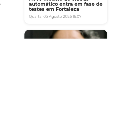
,
automático entra em fase de
testes em Fortaleza
Quarta, 05 Agosto 2026 16:07
Saúde
Fortaleza terá seis postos de
saúde abertos neste sábado
e domingo (1º e 2/8) para
atendimento à população
Sexta, 31 Julho 2026 16:34