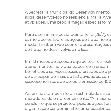
A Secretaria Municipal do Desenvolvimento H
social desenvolvido no residencial Maria Alv
atividades. Uma programação especial foi mo
Para o seminário desta quinta-feira (28/7), 
os moradores sobre as ações do trabalho e a
moda. Também vão ocorrer apresentações cul
do trabalho desenvolvido no local.
Em 13 meses de ações, a equipe técnica reali
atendimentos individualizados, com encami
benefícios e serviços sociais ofertados pe
de participar de mais de 120 atividades, co
socioeconômico que gerou a emissão de 100 
As famílias também foram estimuladas a se 
moradores do empreendimento. “A maior sati
concluir o que se projetou, pois, as ações fo
organização condominial foi uma possibilid