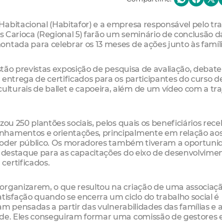
abitacional (Habitafor) e a empresa responsável pelo tr
es Carioca (Regional 5) farão um seminário de conclusão d
ntada para celebrar os 13 meses de ações junto às famíli
estão previstas exposição de pesquisa de avaliação, debat
 entrega de certificados para os participantes do curso d
turais de ballet e capoeira, além de um vídeo com a tra
zou 250 plantões sociais, pelos quais os beneficiários re
nhamentos e orientações, principalmente em relação ao
lo poder público. Os moradores também tiveram a oportun
m destaque para as capacitações do eixo de desenvolvime
certificados.
organizarem, o que resultou na criação de uma associaç
sfação quando se encerra um ciclo do trabalho social é
ram pensadas a partir das vulnerabilidades das famílias e 
ade. Eles conseguiram formar uma comissão de gestores 