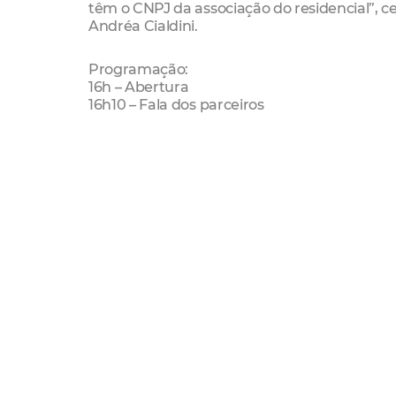
têm o CNPJ da associação do residencial”, c
Andréa Cialdini.
Programação:
16h – Abertura
16h10 – Fala dos parceiros
16h25 - Debate com os moradores sobre o tr
16h45 – Apresentação do resultado da pesqui
17h00 – Entrega dos certificados do curso 
17h20 – Vídeo de encerramento
17h30 – Apresentação do ballet
17h45 – Apresentação da capoeira
18h00 – Avaliação da atividade
18h10 – Coffee break
trabalho social
maria alves carioca
Habitafor