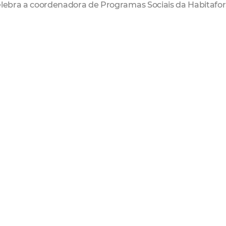
elebra a coordenadora de Programas Sociais da Habitafor
abalho social
sa de avaliação do trabalho social
de moda