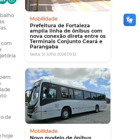
abalho
Mobilidade
as
Prefeitura de Fortaleza
as.
amplia linha de ônibus com
nova conexão direta entre os
Terminais Conjunto Ceará e
e com
Parangaba
e
Sexta, 31 Julho 2026 09:12
jetória
cebem
s
idade
nto
ão de
a
Mobilidade
e hoje
Novo modelo de ônibus