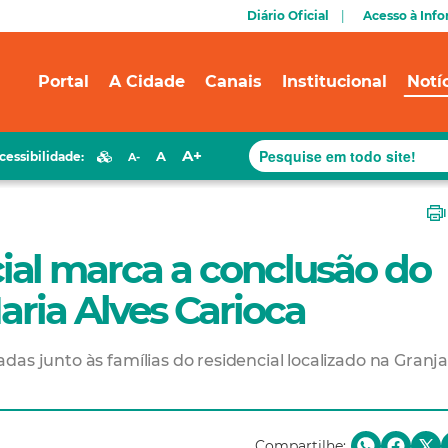
Diário Oficial
Acesso à Inf
Portal
A Cidade
Canais
Institucional
Notí
A+
A
cessibilidade:
A-
al marca a conclusão do
aria Alves Carioca
as junto às famílias do residencial localizado na Granj
Compartilhe: