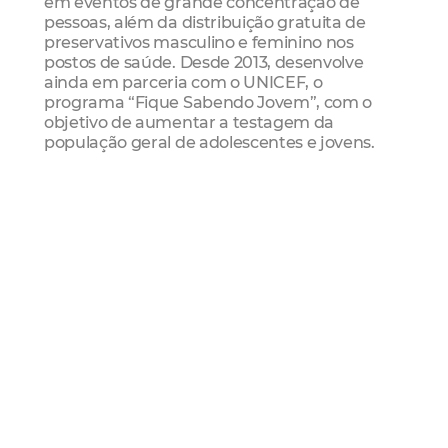
em eventos de grande concentração de
pessoas, além da distribuição gratuita de
preservativos masculino e feminino nos
postos de saúde. Desde 2013, desenvolve
ainda em parceria com o UNICEF, o
programa “Fique Sabendo Jovem”, com o
objetivo de aumentar a testagem da
população geral de adolescentes e jovens.
Serviço
“Seminário HIV/Aids na população de
adolescentes e jovens”
Data: sexta-feira (08/06)
Hora: 13h às 17h
Local: IFCE (Avenida 13 de maio, 2081 – bairro
de Fátima).
Sms
Coordenadoria Da Juventude