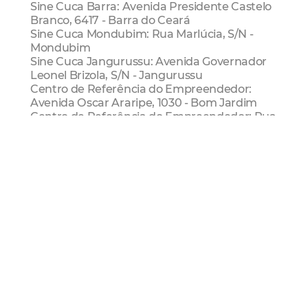
Sine Cuca Barra: Avenida Presidente Castelo
Branco, 6417 - Barra do Ceará
Sine Cuca Mondubim: Rua Marlúcia, S/N -
Mondubim
Sine Cuca Jangurussu: Avenida Governador
Leonel Brizola, S/N - Jangurussu
Centro de Referência do Empreendedor:
Avenida Oscar Araripe, 1030 - Bom Jardim
Centro de Referência do Empreendedor: Rua
Dolor Barreira, 411 - Vicente Pinzon
Mais informações: (85) 3105-3712
Sine Municipal
Regional I
Regional Iii
Regional V
Rede Cuca
Trabalho
Emprego
Mais Lidas