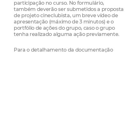
participação no curso. No formulário,
também deverão ser submetidos a proposta
de projeto cineclubista, um breve vídeo de
apresentação (máximo de 3 minutos) e o
portfólio de ações do grupo, caso o grupo
tenha realizado alguma ação previamente.
Para o detalhamento da documentação
necessária e dos critérios de seleção, confira o
regulamento completo no edital. As
inscrições deverão ser realizadas
exclusivamente por meio do preenchimento
de formulário de inscrição on-line. Edital e
ficha de inscrição se encontram
disponibilizados no endereço eletrônico da
Vila das Artes
(www.viladasartesfortaleza.com.br).
Cronograma
Inscrições: até 28 de agosto
Processo seletivo: 29 de agosto a 01 de