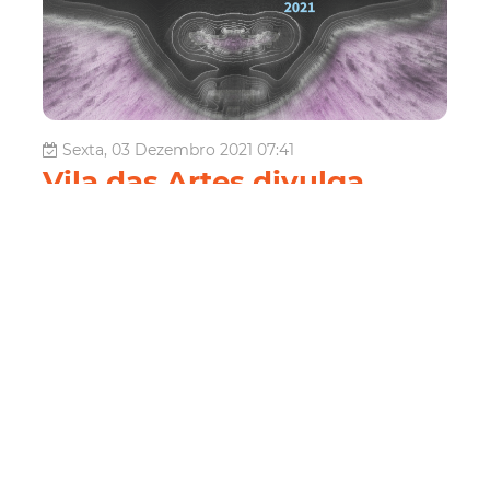
Sexta, 03 Dezembro 2021 07:41
Vila das Artes divulga
programação cineclubista
do mês de dezembro
A Escola Pública de Audiovisual da Vila das Artes
promove, neste mês de dezembro, mais duas ações
referentes à programação do Cineclube Vila das Artes. As
mostras "Periferias do Futuro" e "Fantasmagoria"
apresentarão, ao todo, oito sessões, com exibições
semanais de filmes e debates ao vi...
Cultura
Vila Das Artes
cineclubismo
Audiovisual
telas abertas