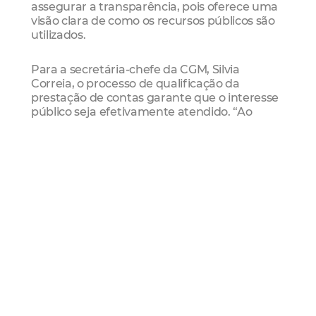
assegurar a transparência, pois oferece uma
visão clara de como os recursos públicos são
utilizados.
Para a secretária-chefe da CGM, Silvia
Correia, o processo de qualificação da
prestação de contas garante que o interesse
público seja efetivamente atendido. “Ao
fortalecer o controle interno e alinhar o
processo de prestação de contas com as boas
práticas de gestão, conseguimos aprimorar
os mecanismos de monitoramento. Isso
assegura que os objetivos estabelecidos
sejam alcançados e que o interesse público
permaneça como prioridade além da
transparência junto aos órgãos de controle.
Dessa forma, a prestação de contas vai além
de ser apenas um requisito formal, tornando-
se uma ferramenta para promover a boa
governança e fortalecer a confiança da
sociedade na gestão pública”, destacou Silvia
Correia.