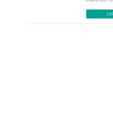
Interno
Pmf
Pr
Le
Segunda, 19 
Prefeit
eficiên
capacit
A Prefeitura de 
Reunião da Rede 
Controladoria e
à eficiência da 
Controlado
Fortaleza
Prefe
Le