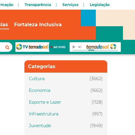
ormação
Transparência
Serviços
Legislação
cias
Fortaleza Inclusiva
Categorias
Cultura
(3662)
Economia
(1662)
Esporte e Lazer
(1128)
Infraestrutura
(957)
Juventude
(1949)