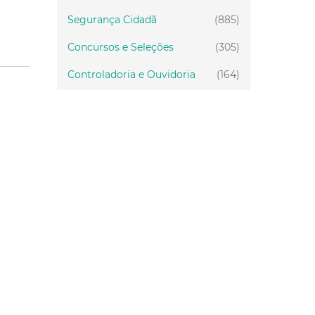
Segurança Cidadã
(885)
Concursos e Seleções
(305)
Controladoria e Ouvidoria
(164)
Servidor
(199)
Fiscalização
(151)
Proteção Animal
(34)
Relações Comunitárias
(10)
Mulheres
(21)
Regionais
(58)
Primeira Infância
(30)