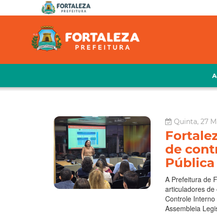
A
Quinta, 27 M
Fortale
de cont
Pública
A Prefeitura de 
articuladores de
Controle Interno 
Assembleia Legis