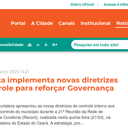
Diário Oficial
Acesso à Inf
Portal
A Cidade
Canais
Institucional
Notí
A+
A
cessibilidade:
A-
arço 2025 14:21
za implementa novas diretrizes
role para reforçar Governança
Fortaleza apresentou as novas diretrizes de controle interno aos
 controle do município durante a 21ª Reunião da Rede de
e Ouvidoria (Recont), realizada nesta quinta-feira (27/03), na
lativa do Estado do Ceará. A estratégia, pro...