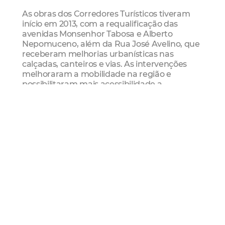
As obras dos Corredores Turísticos tiveram
início em 2013, com a requalificação das
avenidas Monsenhor Tabosa e Alberto
Nepomuceno, além da Rua José Avelino, que
receberam melhorias urbanísticas nas
calçadas, canteiros e vias. As intervenções
melhoraram a mobilidade na região e
possibilitaram mais acessibilidade a
importantes pontos turísticos, como o
Mercado Central, a Catedral Metropolitana
de Fortaleza e o Forte Nossa Senhora da
Assunção, conhecidos pontos turísticos da
cidade.
Serviço:
Assinatura da Ordem de Serviço de
Corredores Turísticos
Data: 24/05 (sexta-feira)
Hora: 9 horas
Local: Avenida Vicente de Castro com Av.
Beira-Mar (Em frente ao Mercado dos Peixes)