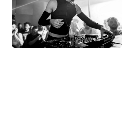
Quinta, 07 Maio 2026 10:32
Centro Cultural Belchior
reúne música eletrônica,
literatura e cultura afro
neste sábado (9/5)
O Centro Cultural Belchior (CCBel) realiza, neste sábado
(9/5), uma programação gratuita que reúne música
eletrônica, literatura e cultura afro. A agenda celebra os
nove anos de atuação do equipamento e integra a
programação especial de maio, que também marca os
aniversários da Praia de ...