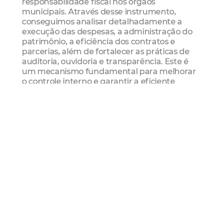
responsabilidade fiscal nos órgãos
municipais. Através desse instrumento,
conseguimos analisar detalhadamente a
execução das despesas, a administração do
patrimônio, a eficiência dos contratos e
parcerias, além de fortalecer as práticas de
auditoria, ouvidoria e transparência. Este é
um mecanismo fundamental para melhorar
o controle interno e garantir a eficiente
utilização dos recursos públicos", ressalta
Christina.
Desde 2021, a cultura de controle tem sido
fomentada no município, conforme aponta
Juliana Araripe, coordenadora geral de
controle interno da CGM. "Para ampliar a
eficácia do controle interno em Fortaleza,
desenvolvemos importantes recursos
instrucionais, como o Manual de Gestão de
Contratos e o Fluxo de Gestão de Contratos,
cobrindo as etapas de planejamento,
contratação, execução e conclusão de