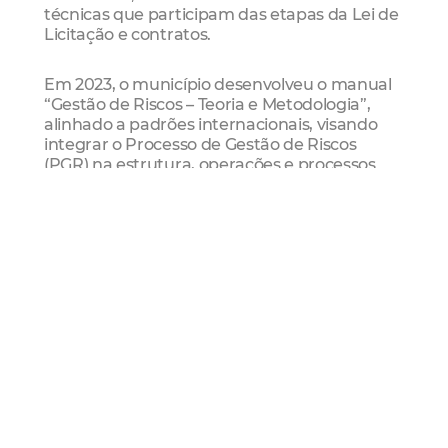
técnicas que participam das etapas da Lei de
Licitação e contratos.
Em 2023, o município desenvolveu o manual
“Gestão de Riscos – Teoria e Metodologia”,
alinhado a padrões internacionais, visando
integrar o Processo de Gestão de Riscos
(PGR) na estrutura, operações e processos
administrativos.
CGM Fortaleza
Pmf
Gestão de Riscos
Oficina de
Gestão de Riscos
Controle Interno
Mais Lidas