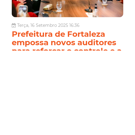
Terça, 16 Setembro 2025 16:36
Prefeitura de Fortaleza
empossa novos auditores
para reforçar o controle e a
eficiência na gestão
pública
A vice-prefeita de Fortaleza, Gabriella Aguiar,
representando o prefeito Evandro Leitão, deu posse a
seis novos auditores de Controle Interno, aprovados em
concurso público, evidenciando mais um passo para o
fortalecimento da gestão pública. A cerimônia ocorreu
nesta terça-feira (16/09), no ...
Controladoria e Ouvidoria
Controle Interno
Auditoria Interna
CGM Fortaleza
Pmf
Prefeitura De
Fortaleza
Servidores