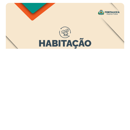
Sábado, 20 Setembro 2025 11:24
Oficina para Minha Casa,
Minha Vida - Entidades com
inscrições encerradas; evento
será na Assembleia
A oficina de capacitação do Minha Casa, Minha Vida -
Entidades, promovida pela Prefeitura de Fortaleza, teve as