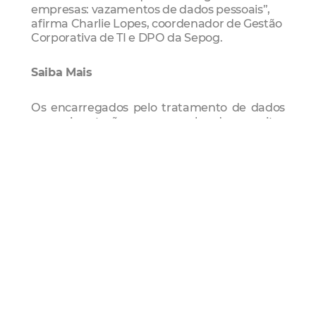
empresas: vazamentos de dados pessoais”,
afirma Charlie Lopes, coordenador de Gestão
Corporativa de TI e DPO da Sepog.
Saiba Mais
Os encarregados pelo tratamento de dados
pessoais terão o papel de aceitar
reclamações e comunicações dos titulares,
prestar esclarecimentos e adotar
providências; receber comunicações da
autoridade nacional e adotar providências; e
orientar os funcionários e os contratados da
entidade a respeito das práticas a serem
tomadas em relação à proteção de dados
pessoais. Ainda está sendo estruturada uma
formação para o restante da equipe
responsável pelos dados nos órgãos, com
uma versão compacta da mesma formação
realizada com os Encarregados.