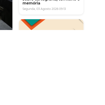
memória
Segunda, 03 Agosto 2026 09:13
a-feira
Saúde
mínio. A
Carreta da Saúde da Mulher
ristas
vai ofertar cerca de 2 mil
atendimentos ginecológicos
e de mamas em Fortaleza
durante o mês de agosto
começar
Quinta, 06 Agosto 2026 08:43