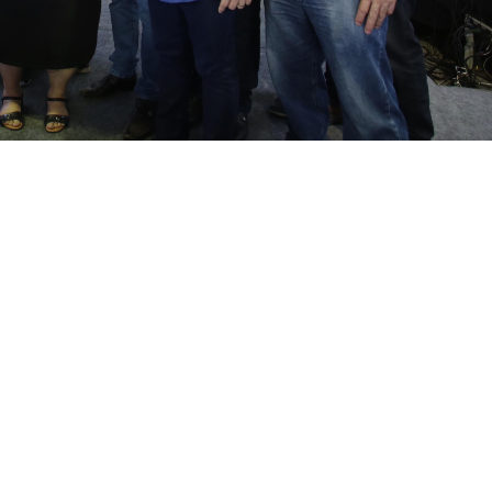
-feira (03/10). Obra atende a uma demanda antiga dos moradores,
s do Governo do Ceará, Paulo Henrique Lustosa, assinaram, nesta quart
dem de Serviço para a obra de requalificação da Avenida Sargento Her
za”, atende a uma demanda antiga dos moradores, comerciantes e moto
 trecho entre as Ruas Olavo Bilac e Padre Anchieta.
 Avenida Sargento Hermínio entre a Avenida José Jatahy e a Rua Padre
licação do trecho entre as ruas Olavo Bilac e Padre Anchieta e deve 