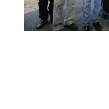
Assinatura da Ordem de Serviço ocorreu nesta quarta
comerciantes e motoristas que trafegam pelo local
O prefeito Roberto Cláudio e o secretário das Cidade
(03/10), no Pólo de Lazer da Sargento Hermínio, a Or
obra, que faz parte do programa “Juntos por Fortale
que trafegam pelo local e vai garantir a duplicação do
A primeira etapa da intervenção já havia duplicado a
Anchieta. A segunda parte da obra, corresponde a dup
ainda nesta primeira quinzena do mês de outubro.