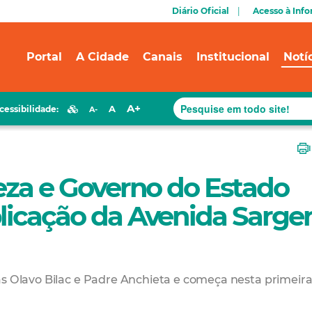
Diário Oficial
Acesso à Inf
Portal
A Cidade
Canais
Institucional
Notí
A+
A
cessibilidade:
A-
leza e Governo do Estado
licação da Avenida Sarge
as Olavo Bilac e Padre Anchieta e começa nesta primeir