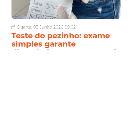
Quarta, 03 Junho 2026 09:02
Teste do pezinho: exame
simples garante
diagnóstico precoce e mais
qualidade de vida para
recém-nascidos
“Quando a gente se torna mãe, qualquer cuidado com o
bebê passa a ter um valor enorme. Fazer o teste do
pezinho me trouxe tranquilidade, porque sei que minha
filha teve a chance de descobrir qualquer problema logo
no início”, relata Maria Texeira Braga, 32 anos e mãe da
pequena Laura, de ape...
Saúde
teste do pezinho
Prevenção
maternidades
Posto De Saúde