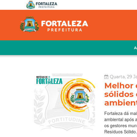
A
Quarta, 29 J
Melhor 
sólidos
ambient
Fortaleza dá ma
ambiental após a
os gestores muni
Resíduos Sólido.