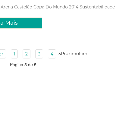
Arena Castelão
Copa Do Mundo 2014
Sustentabilidade
ia Mais
5
Próximo
Fim
or
1
2
3
4
Página 5 de 5