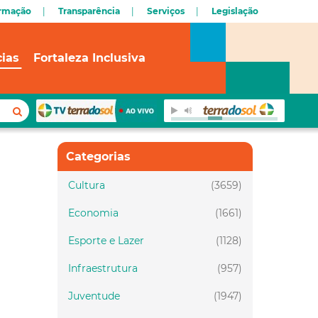
ormação
Transparência
Serviços
Legislação
cias
Fortaleza Inclusiva
Categorias
Cultura
(3659)
Economia
(1661)
Esporte e Lazer
(1128)
Infraestrutura
(957)
Juventude
(1947)