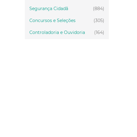
Segurança Cidadã
(884)
Concursos e Seleções
(305)
Controladoria e Ouvidoria
(164)
Servidor
(199)
Fiscalização
(151)
Proteção Animal
(33)
Relações Comunitárias
(10)
Mulheres
(21)
Regionais
(58)
Primeira Infância
(28)