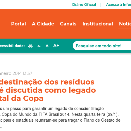
Diário Oficial
Acesso à Inf
Portal
A Cidade
Canais
Institucional
Notí
A+
A
cessibilidade:
A-
aneiro 2014 13:37
destinação dos resíduos
 é discutida como legado
al da Copa
is um passo para garantir um legado de conscientização
 Copa do Mundo da FIFA Brasil 2014. Nesta quarta-feira (29/1),
cipais e estaduais reuniram-se para traçar o Plano de Gestão de
..