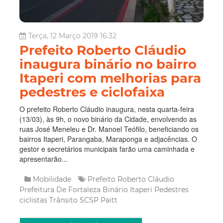
Terça, 12 Março 2019 16:32
Prefeito Roberto Cláudio
inaugura binário no bairro
Itaperi com melhorias para
pedestres e ciclofaixa
O prefeito Roberto Cláudio inaugura, nesta quarta-feira
(13/03), às 9h, o novo binário da Cidade, envolvendo as
ruas José Meneleu e Dr. Manoel Teófilo, beneficiando os
bairros Itaperi, Parangaba, Maraponga e adjacências. O
gestor e secretários municipais farão uma caminhada e
apresentarão...
Mobilidade
Prefeito Roberto Cláudio
Prefeitura De Fortaleza
Binário
Itaperi
Pedestres
ciclistas
Trânsito
SCSP
Paitt