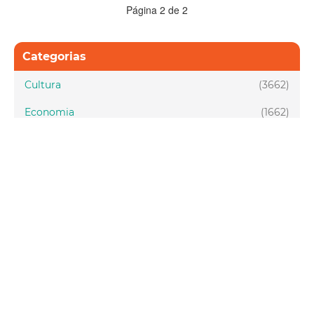
Página 2 de 2
Categorias
Cultura
(3662)
Economia
(1662)
Esporte e Lazer
(1128)
Infraestrutura
(957)
Juventude
(1949)
Meio ambiente
(1437)
Mobilidade
(2877)
Social
(1988)
Tecnologia
(150)