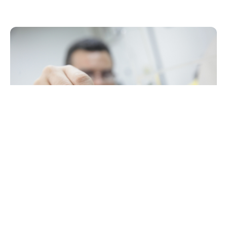
Quarta, 30 Julho 2014 13:49
Posto do Bilhete Único fará
cadastramento no
Canindezinho