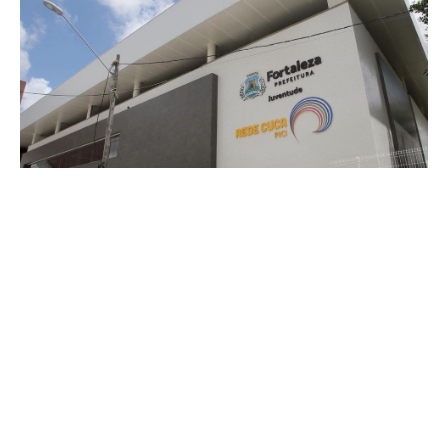
Segunda, 06 Abril 2026 10:00
Prefeitura de Fortaleza abre
quase 9 mil vagas gratuitas
para cursos e atividades
esportivas em abril
A Prefeitura de Fortaleza, por meio da Rede Cuca, está com
8.880 vagas abertas para cursos de formação, atividades
artísticas e modalidades esportivas ao longo do mês de abril. A
iniciativa é voltada prioritariamente para jovens interessados em