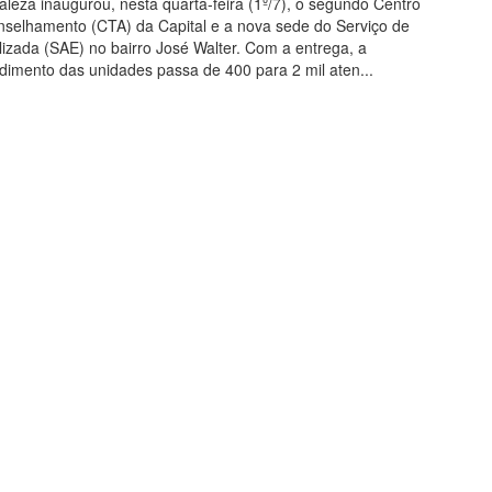
taleza inaugurou, nesta quarta-feira (1º/7), o segundo Centro
selhamento (CTA) da Capital e a nova sede do Serviço de
lizada (SAE) no bairro José Walter. Com a entrega, a
dimento das unidades passa de 400 para 2 mil aten...
 Mais
 2026 14:20
ra entrega equipamentos que
em 400% a capacidade de
nto para prevenção e
ico de infecções sexualmente
íveis