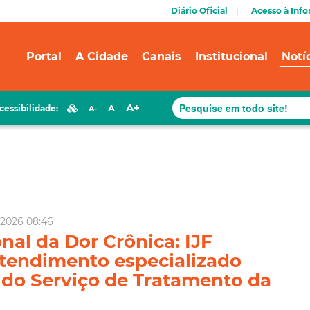
Diário Oficial
Acesso à Inf
Portal
A Cidade
Canais
Institucional
Notí
A+
A
cessibilidade:
A-
 2026 08:46
nal da Dor Crônica: IJF
atendimento especializado
 do Serviço de Tratamento da