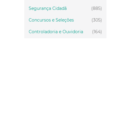
Segurança Cidadã
(885)
Concursos e Seleções
(305)
Controladoria e Ouvidoria
(164)
Servidor
(199)
Fiscalização
(151)
Proteção Animal
(34)
Relações Comunitárias
(10)
Mulheres
(21)
Regionais
(58)
Primeira Infância
(30)