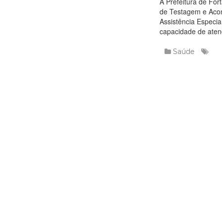
A Prefeitura de For
de Testagem e Acon
Assistência Especia
capacidade de aten
Saúde
Leia
Terça, 30 Junho
Prefeitu
ampliam 
atendime
diagnóst
transmiss