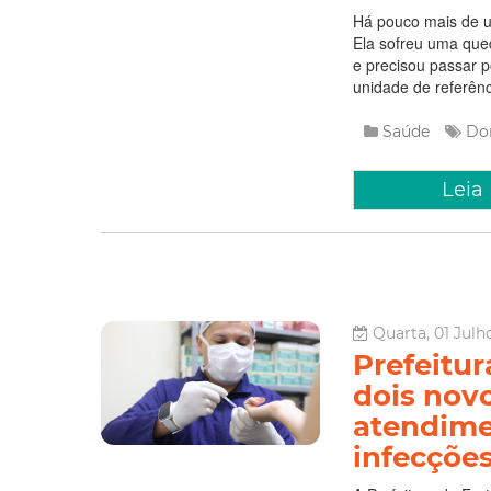
Há pouco mais de u
Ela sofreu uma qued
e precisou passar po
unidade de referênc
Saúde
Do
Leia
Quarta, 01 Julh
Prefeitur
dois nov
atendime
infecçõe