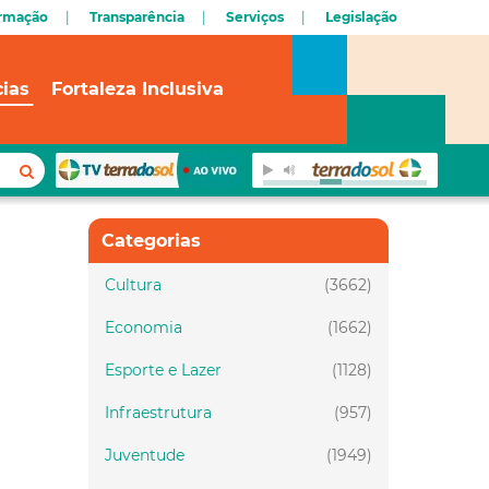
ormação
Transparência
Serviços
Legislação
cias
Fortaleza Inclusiva
Categorias
Cultura
(3662)
Economia
(1662)
Esporte e Lazer
(1128)
Infraestrutura
(957)
Juventude
(1949)