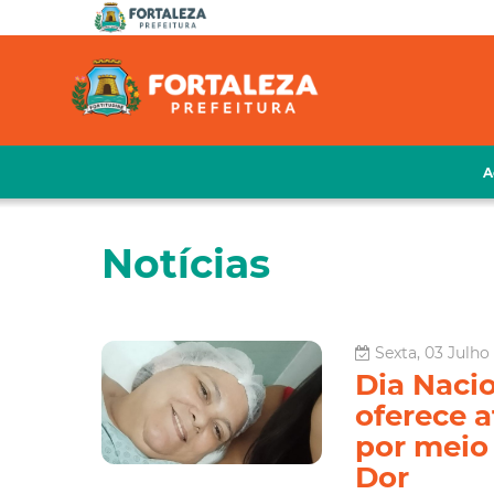
A
Notícias
Sexta, 03 Julho
Dia Nacio
oferece 
por meio
Dor