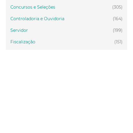
Concursos e Seleções
(305)
Controladoria e Ouvidoria
(164)
Servidor
(199)
Fiscalização
(151)
Proteção Animal
(34)
Relações Comunitárias
(10)
Mulheres
(21)
Regionais
(58)
Primeira Infância
(30)
Mais Lidas