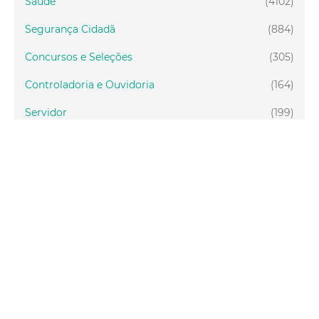
Saúde
(4102)
Segurança Cidadã
(884)
Concursos e Seleções
(305)
Controladoria e Ouvidoria
(164)
Servidor
(199)
Fiscalização
(151)
Proteção Animal
(33)
Relações Comunitárias
(10)
Mulheres
(21)
Regionais
(58)
Primeira Infância
(30)