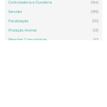
Controladoria e Ouvidoria
(164)
Servidor
(199)
Fiscalização
(151)
Proteção Animal
(33)
Relações Comunitárias
(10)
Mulheres
(21)
Regionais
(58)
Primeira Infância
(30)
Mais Lidas