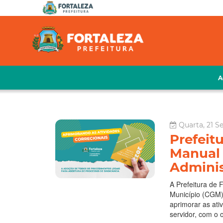
A
Quarta, 21 S
Prefeitu
Manual 
Adminis
A Prefeitura de 
Município (CGM),
aprimorar as ati
servidor, com o ob