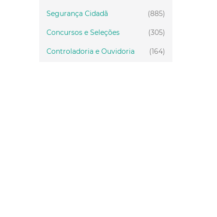
Segurança Cidadã
(885)
Concursos e Seleções
(305)
Controladoria e Ouvidoria
(164)
Servidor
(199)
Fiscalização
(151)
Proteção Animal
(34)
Relações Comunitárias
(10)
Mulheres
(21)
Regionais
(58)
Primeira Infância
(30)