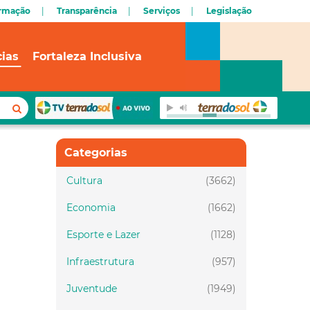
ormação
Transparência
Serviços
Legislação
cias
Fortaleza Inclusiva
Categorias
Cultura
(3662)
Economia
(1662)
Esporte e Lazer
(1128)
Infraestrutura
(957)
Juventude
(1949)