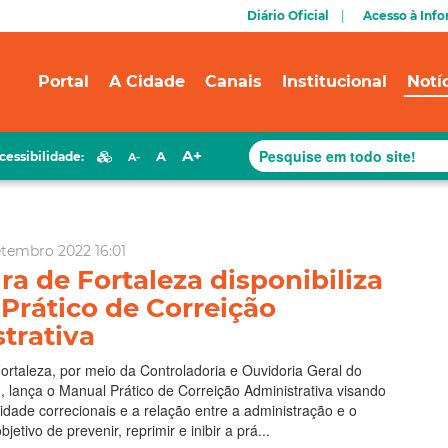
Diário Oficial
Acesso à Inf
Portal
A Cidade
Canais
Institucional
Notí
A+
A
cessibilidade:
A-
etembro 2022 16:01
ra de Fortaleza disponibiliza
Prático de Correição
trativa
Fortaleza, por meio da Controladoria e Ouvidoria Geral do
 lança o Manual Prático de Correição Administrativa visando
vidade correcionais e a relação entre a administração e o
jetivo de prevenir, reprimir e inibir a prá...