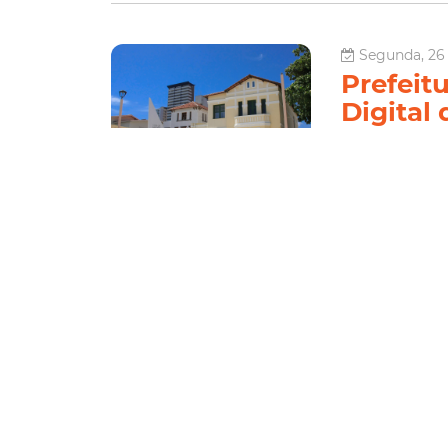
Segunda, 26 
Prefeitu
Digital 
A garotada que c
primeira semana 
Digital de Forta
Fundação de Ciê
Tecnologia
Le
Terça, 06 Jun
Casa da