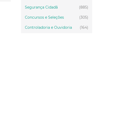
Segurança Cidadã
(885)
Concursos e Seleções
(305)
Controladoria e Ouvidoria
(164)
Servidor
(199)
Fiscalização
(151)
Proteção Animal
(34)
Relações Comunitárias
(10)
Mulheres
(21)
Regionais
(58)
Primeira Infância
(30)