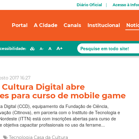
Diário Oficial
Acesso à Inf
Portal
A Cidade
Canais
Institucional
Notí
A+
A
cessibilidade:
A-
osto 2017 16:27
 Cultura Digital abre
ões para curso de mobile game
ra Digital (CCD), equipamento da Fundação de Ciência,
vação (Citinova), em parceria com o Instituto de Tecnologia e
ordeste (ITTN) está com inscrições abertas para curso de
 objetiva capacitar profissionais no uso da ferrame...
Tecnologia
Casa da Cultura