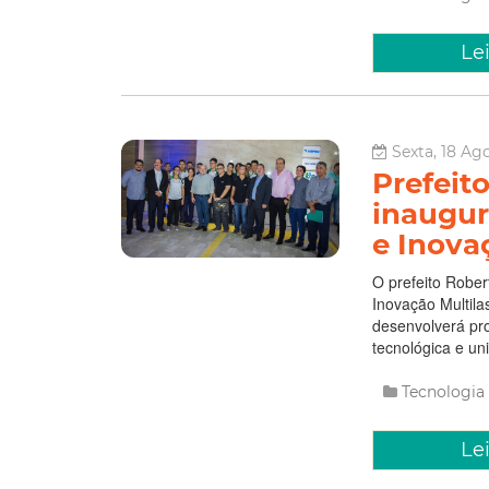
Le
Sexta, 18 Ag
Prefeit
inaugur
e Inova
O prefeito Rober
Inovação Multila
desenvolverá pro
tecnológica e un
Tecnologia
Le