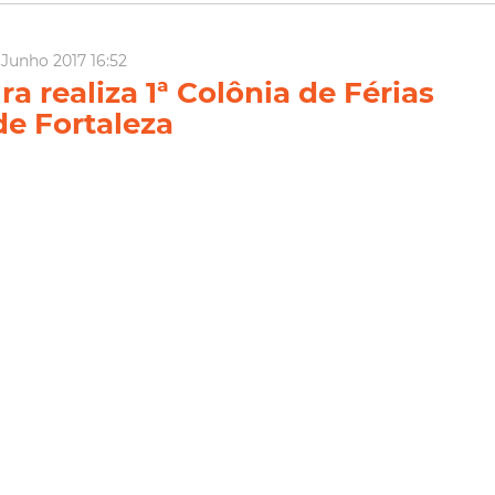
Junho 2017 16:52
ra realiza 1ª Colônia de Férias
de Fortaleza
urte games, super-heróis, quadrinhos e jogos digitais terá, na
de férias, um programa imperdível: a 1ª Colônia de Férias
leza, promovida pela Casa da Cultura Digital, equipamento da
ncia, Tecnologia e Inovação. A programaçã...
Férias
Casa da Cultura
Citinova
ia Mais
ho 2017 12:21
 Cultura Digital divulga