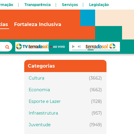
ormação
Transparência
Serviços
Legislação
cias
Fortaleza Inclusiva
Categorias
Cultura
(3662)
Economia
(1662)
Esporte e Lazer
(1128)
Infraestrutura
(957)
Juventude
(1949)