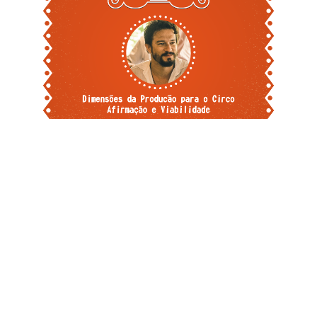
Sexta, 10 Junho 2022 14:12
Vila das Artes prorroga
inscrições da oficina
"Dimensões da Produção
para o Circo: Afirmação e
Viabilidade", com Rodrigo
de Oliveira
A Escola Pública de Circo da Vila das Artes prorroga a
realização da oficina gratuita "Dimensões da Produção