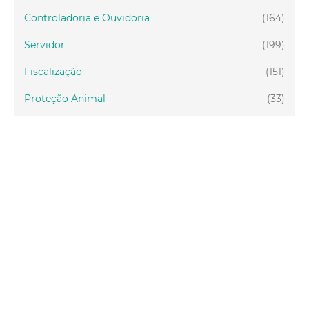
Controladoria e Ouvidoria
(164)
Servidor
(199)
Fiscalização
(151)
Proteção Animal
(33)
Relações Comunitárias
(10)
Mulheres
(21)
Regionais
(58)
Primeira Infância
(30)
Mais Lidas