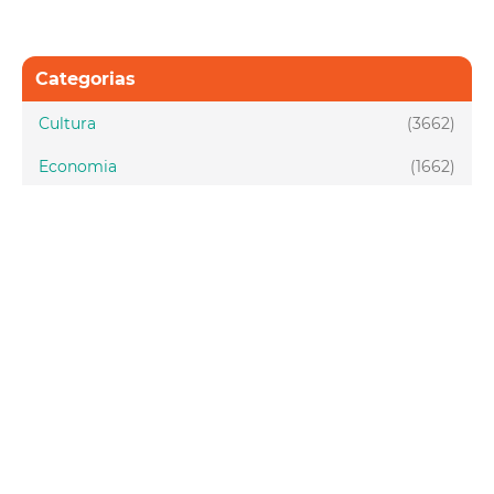
Categorias
Cultura
(3662)
Economia
(1662)
Esporte e Lazer
(1128)
Infraestrutura
(957)
Juventude
(1949)
Meio ambiente
(1437)
Mobilidade
(2877)
Social
(1988)
Tecnologia
(150)