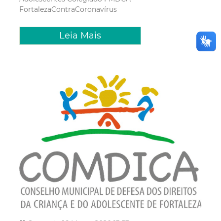
FortalezaContraCoronavírus
Leia Mais