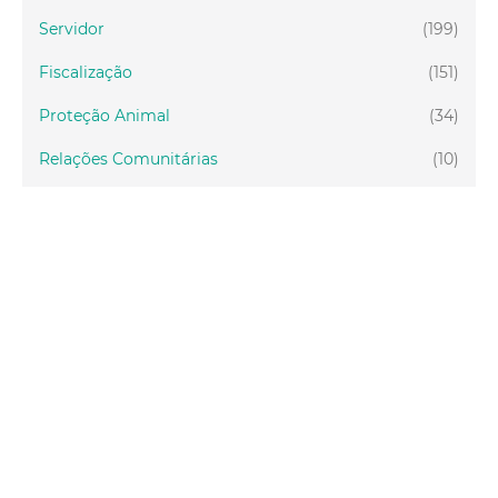
Servidor
(199)
Fiscalização
(151)
Proteção Animal
(34)
Relações Comunitárias
(10)
Mulheres
(21)
Regionais
(58)
Primeira Infância
(30)
Mais Lidas