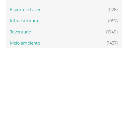
Esporte e Lazer
(1128)
Infraestrutura
(957)
Juventude
(1949)
Meio ambiente
(1437)
Mobilidade
(2877)
Social
(1988)
Tecnologia
(150)
Turismo
(1073)
Fortaleza
(3814)
Educação
(2104)
Finanças
(289)