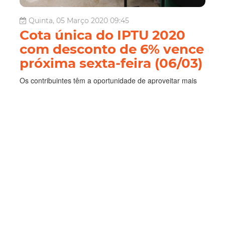
Quinta, 05 Março 2020 09:45
Cota única do IPTU 2020
com desconto de 6% vence
próxima sexta-feira (06/03)
Os contribuintes têm a oportunidade de aproveitar mais
uma opção de abatimento no IPTU 2020, realizando o
pagamento integral. O vencimento da cota única do
imposto com desconto de 6% é nesta sexta-feira (06/03).
Caso o cidadão tenha optado pelo parcelamento, a data
de vencimento também é a m...
Finanças
Iptu
Leia Mais