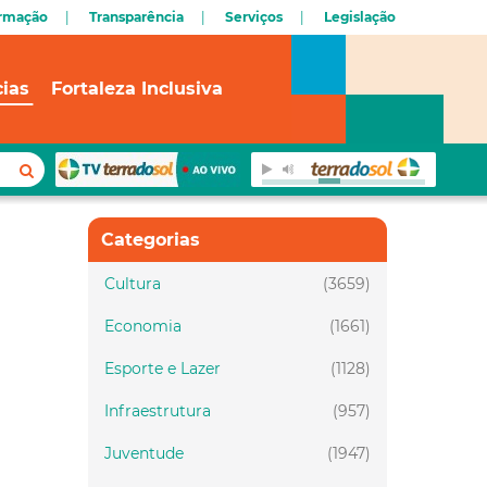
ormação
Transparência
Serviços
Legislação
cias
Fortaleza Inclusiva
Categorias
Cultura
(3659)
Economia
(1661)
Esporte e Lazer
(1128)
Infraestrutura
(957)
Juventude
(1947)