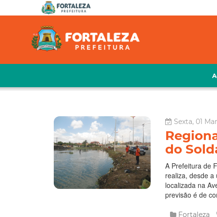
A
Sexta, 01 Ma
Regiona
do Sol
A Prefeitura de 
realiza, desde a
localizada na Av
previsão é de co
Fortaleza