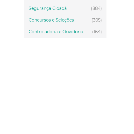
Segurança Cidadã
(884)
Concursos e Seleções
(305)
Controladoria e Ouvidoria
(164)
Servidor
(199)
Fiscalização
(151)
Proteção Animal
(33)
Relações Comunitárias
(10)
Mulheres
(21)
Regionais
(58)
Primeira Infância
(28)