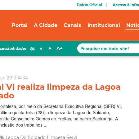
Diário Oficial
Acesso à Inf
Portal
A Cidade
Canais
Institucional
Notí
A+
A
cessibilidade:
A-
rço 2013 14:34
l VI realiza limpeza da Lagoa
dado
Fortaleza, por meio da Secretaria Executiva Regional (SER) VI,
 última quinta-feira (28), a limpeza da Lagoa do Soldado,
enida Conselheiro Gomes de Freitas, no bairro Sapiranga. A
nclusão dos trabalhos ...
Lagoa Do Soldado
Limpeza
Servi