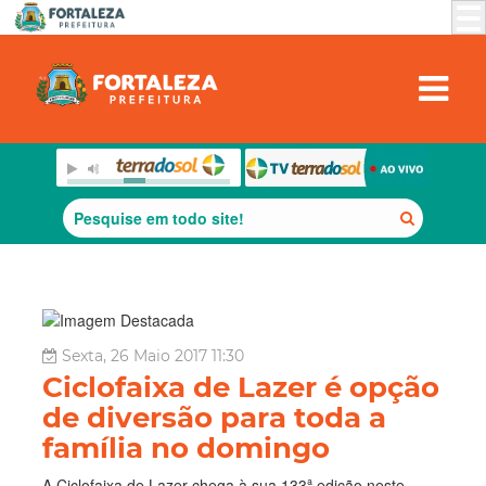
Sexta, 26 Maio 2017 11:30
Ciclofaixa de Lazer é opção
de diversão para toda a
família no domingo
A Ciclofaixa de Lazer chega à sua 133ª edição neste