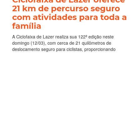
21 km de percurso seguro
com atividades para toda a
família
A Ciclofaixa de Lazer realiza sua 122ª edição neste
domingo (12/03), com cerca de 21 quilômetros de
deslocamento seguro para ciclistas, proporcionando
diversão protegida para toda a família. Os participantes
podem escolher três opções de rotas, que saem dos
bairros São Gerardo, Montese e...
Esporte e Lazer
Prefeitura De Fortaleza
Fortaleza
Ciclofaixa De Lazer
Lazer
Domingo
Montese
São Gerardo
Cocó
Centro
Passeio Público
Leia Mais