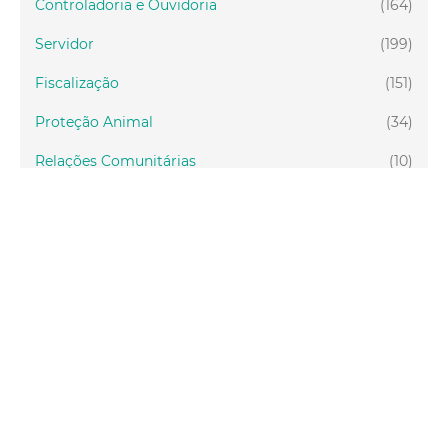
Controladoria e Ouvidoria
(164)
Servidor
(199)
Fiscalização
(151)
Proteção Animal
(34)
Relações Comunitárias
(10)
Mulheres
(21)
Regionais
(58)
Primeira Infância
(30)
Mais Lidas