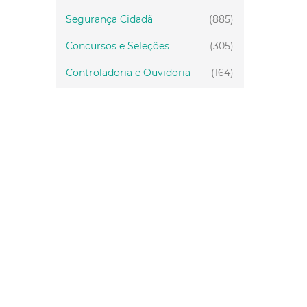
Segurança Cidadã
(885)
Concursos e Seleções
(305)
Controladoria e Ouvidoria
(164)
Servidor
(199)
Fiscalização
(151)
Proteção Animal
(34)
Relações Comunitárias
(10)
Mulheres
(21)
Regionais
(58)
Primeira Infância
(30)