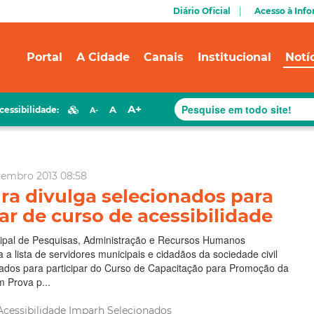
Diário Oficial
Acesso à Inf
Portal
A Cidade
Canais
Institucional
Notí
A+
A
cessibilidade:
A-
vembro 2013 08:58
ura divulga selecionados para
par de curso de acessibilidade
icipal de Pesquisas, Administração e Recursos Humanos
 a lista de servidores municipais e cidadãos da sociedade civil
ados para participar do Curso de Capacitação para Promoção da
m Prova p...
Acessibilidade
Imparh
Selecionados