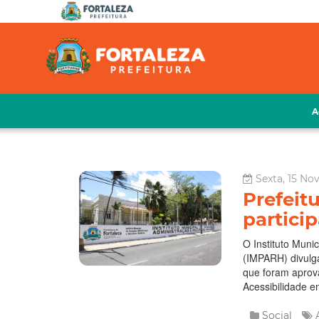
A
Sexta, 15 No
Prefeit
partici
O Instituto Mun
(IMPARH) divulga
que foram aprov
Acessibilidade e
Social