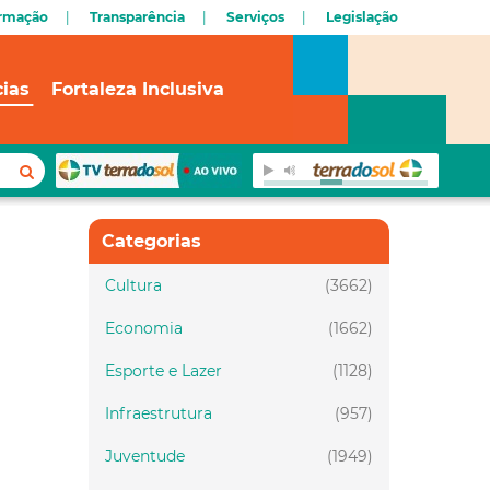
ormação
Transparência
Serviços
Legislação
cias
Fortaleza Inclusiva
Categorias
Cultura
(3662)
Economia
(1662)
Esporte e Lazer
(1128)
Infraestrutura
(957)
Juventude
(1949)