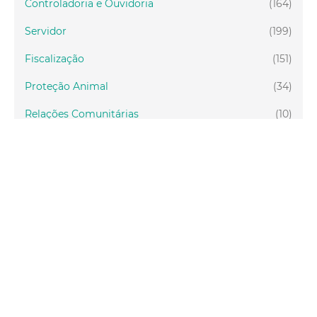
Controladoria e Ouvidoria
(164)
Servidor
(199)
Fiscalização
(151)
Proteção Animal
(34)
Relações Comunitárias
(10)
Mulheres
(21)
Regionais
(58)
Primeira Infância
(30)
Mais Lidas