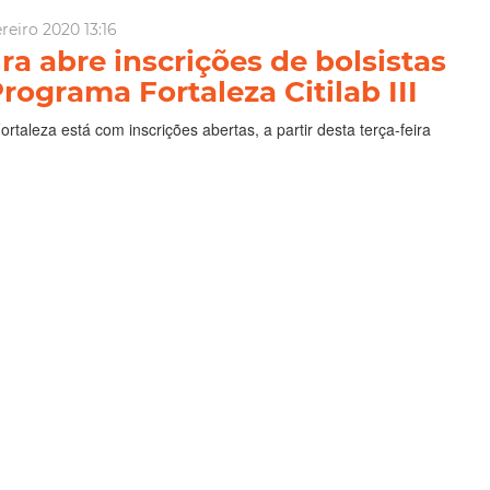
ereiro 2020 13:16
ra abre inscrições de bolsistas
rograma Fortaleza Citilab III
ortaleza está com inscrições abertas, a partir desta terça-feira
preenchimento de bolsas voltadas ao desenvolvimento na área
 oportunidades são para quem deseja atuar no programa
 III, que fomenta a inovação através da pesqui...
citilab
Inscrições
Tecnologia
Citinova
ia Mais