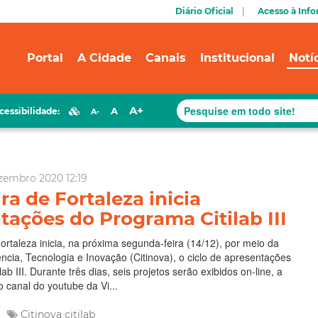
Diário Oficial
Acesso à Inf
Portal
A Cidade
Canais
Institucional
Notí
A+
A
cessibilidade:
A-
zembro 2020 12:19
ra de Fortaleza inicia
tações do Programa Citilab III
Fortaleza inicia, na próxima segunda-feira (14/12), por meio da
cia, Tecnologia e Inovação (Citinova), o ciclo de apresentações
ab III. Durante três dias, seis projetos serão exibidos on-line, a
o canal do youtube da Vi...
Citinova
citilab