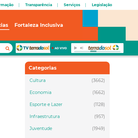
ormação
Transparência
Serviços
Legislação
cias
Fortaleza Inclusiva
Categorias
Cultura
(3662)
Economia
(1662)
Esporte e Lazer
(1128)
Infraestrutura
(957)
Juventude
(1949)