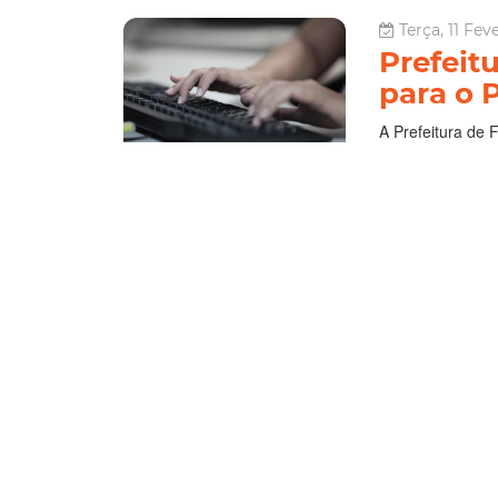
Terça, 11 Fev
Prefeitu
para o P
A Prefeitura de F
(11/02), para o 
tecnológica. As
Fortaleza Citilab
Tecnologia
Le