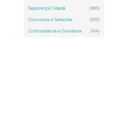
Segurança Cidadã
(885)
Concursos e Seleções
(305)
Controladoria e Ouvidoria
(164)
Servidor
(199)
Fiscalização
(151)
Proteção Animal
(34)
Relações Comunitárias
(10)
Mulheres
(21)
Regionais
(58)
Primeira Infância
(30)