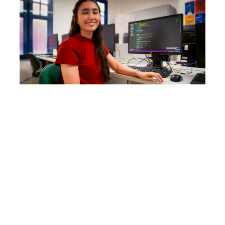
Quarta, 27 Março 2024 16:21
Juventude Digital:
inscrições abertas para
curso de programação
exclusivo para mulheres
A Prefeitura de Fortaleza está com inscrições abertas, até
segunda-feira (01/04), para um curso de programação
exclusivo para mulheres (cis, trans e travestis). A