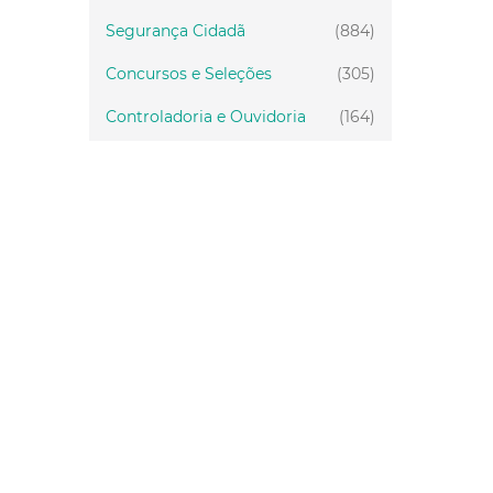
Segurança Cidadã
(884)
Concursos e Seleções
(305)
Controladoria e Ouvidoria
(164)
Servidor
(199)
Fiscalização
(151)
Proteção Animal
(33)
Relações Comunitárias
(10)
Mulheres
(21)
Regionais
(58)
Primeira Infância
(30)