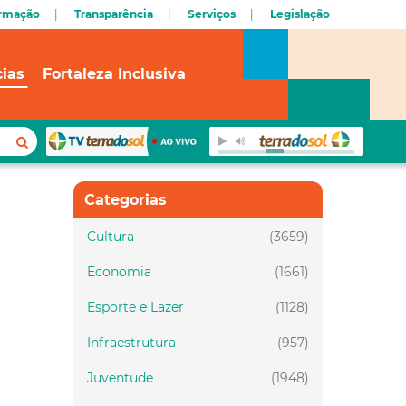
ormação
Transparência
Serviços
Legislação
cias
Fortaleza Inclusiva
Categorias
Cultura
(3659)
Economia
(1661)
Esporte e Lazer
(1128)
Infraestrutura
(957)
Juventude
(1948)