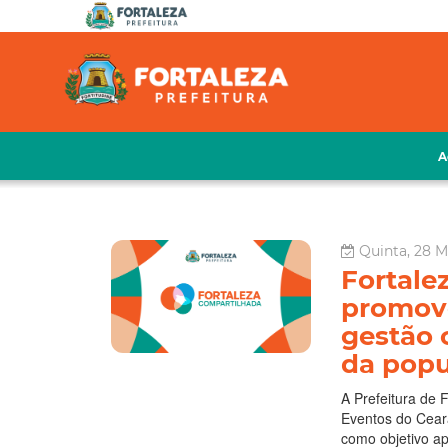
A
Quinta, 28 M
Fortale
promove
gestão 
da pop
A Prefeitura de F
Eventos do Cear
como objetivo ap