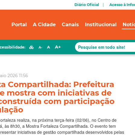
Diário Oficial
Acesso à Inf
Portal
A Cidade
Canais
Institucional
Notí
A+
A
cessibilidade:
A-
aio 2026 11:56
za Compartilhada: Prefeitura
 mostra com iniciativas de
construída com participação
ulação
ortaleza realiza, na próxima terça-feira (02/06), no Centro de
á, às 8h30, a Mostra Fortaleza Compartilhada. O evento tem
resentar iniciativas de gestão compartilhada desenvolvidos pelas